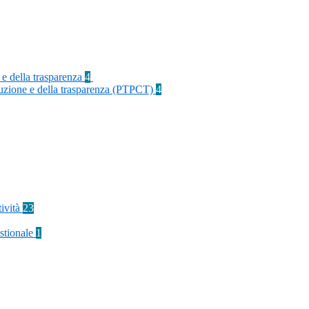
 e della trasparenza
4
rruzione e della trasparenza (PTPCT)
4
tività
23
stionale
1