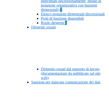
individuati discrezionalmente, titolari di
posizione organizzativa con funzioni
dirigenziali)
7
Elenco posizioni dirigenziali discrezionali
Posti di funzione disponibili
Ruolo dirigenti
1
Dirigenti cessati
Dirigenti cessati dal rapporto di lavoro
(documentazione da pubblicare sul sito
web)
Sanzioni per mancata comunicazione dei dati