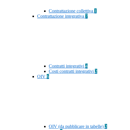
Contrattazione collettiva
1
Contrattazione integrativa
7
Contratti integrativi
4
Costi contratti integrativi
2
OIV
6
OIV (da pubblicare in tabelle)
2