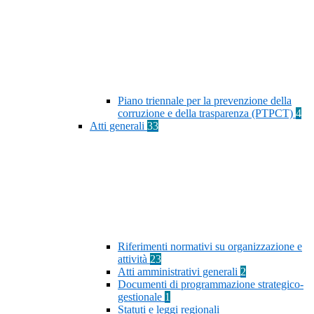
Piano triennale per la prevenzione della
corruzione e della trasparenza (PTPCT)
4
Atti generali
33
Riferimenti normativi su organizzazione e
attività
23
Atti amministrativi generali
2
Documenti di programmazione strategico-
gestionale
1
Statuti e leggi regionali