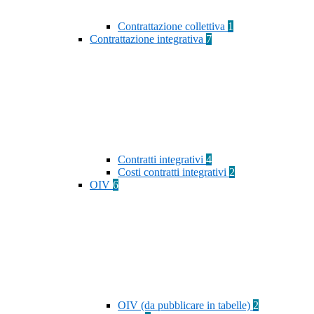
Contrattazione collettiva
1
Contrattazione integrativa
7
Contratti integrativi
4
Costi contratti integrativi
2
OIV
6
OIV (da pubblicare in tabelle)
2