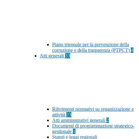
Piano triennale per la prevenzione della
corruzione e della trasparenza (PTPCT)
4
Atti generali
33
Riferimenti normativi su organizzazione e
attività
23
Atti amministrativi generali
2
Documenti di programmazione strategico-
gestionale
1
Statuti e leggi regionali