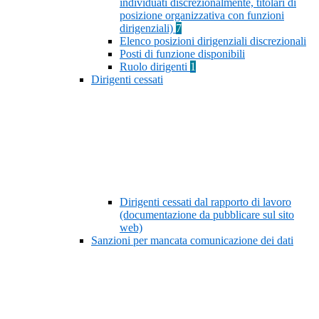
individuati discrezionalmente, titolari di
posizione organizzativa con funzioni
dirigenziali)
7
Elenco posizioni dirigenziali discrezionali
Posti di funzione disponibili
Ruolo dirigenti
1
Dirigenti cessati
Dirigenti cessati dal rapporto di lavoro
(documentazione da pubblicare sul sito
web)
Sanzioni per mancata comunicazione dei dati