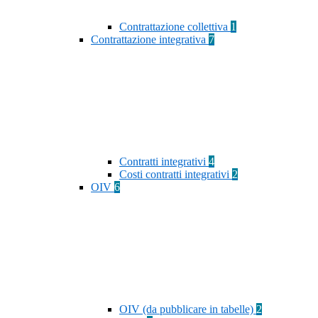
Contrattazione collettiva
1
Contrattazione integrativa
7
Contratti integrativi
4
Costi contratti integrativi
2
OIV
6
OIV (da pubblicare in tabelle)
2