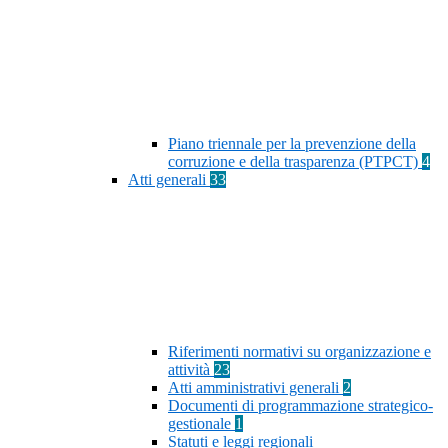
Piano triennale per la prevenzione della
corruzione e della trasparenza (PTPCT)
4
Atti generali
33
Riferimenti normativi su organizzazione e
attività
23
Atti amministrativi generali
2
Documenti di programmazione strategico-
gestionale
1
Statuti e leggi regionali