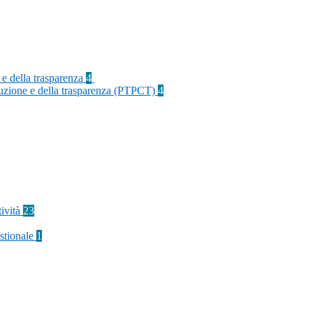
 e della trasparenza
4
rruzione e della trasparenza (PTPCT)
4
tività
23
stionale
1