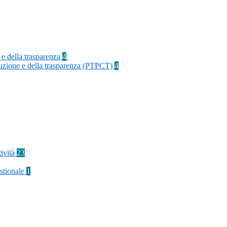
 e della trasparenza
4
rruzione e della trasparenza (PTPCT)
4
tività
23
stionale
1