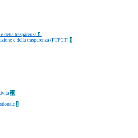
 e della trasparenza
4
rruzione e della trasparenza (PTPCT)
4
tività
23
stionale
1