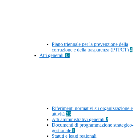
Piano triennale per la prevenzione della
corruzione e della trasparenza (PTPCT)
4
Atti generali
33
Riferimenti normativi su organizzazione e
attività
23
Atti amministrativi generali
2
Documenti di programmazione strategico-
gestionale
1
Statuti e leggi regionali