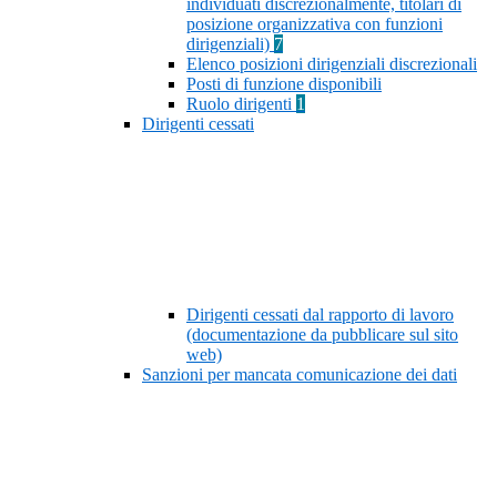
individuati discrezionalmente, titolari di
posizione organizzativa con funzioni
dirigenziali)
7
Elenco posizioni dirigenziali discrezionali
Posti di funzione disponibili
Ruolo dirigenti
1
Dirigenti cessati
Dirigenti cessati dal rapporto di lavoro
(documentazione da pubblicare sul sito
web)
Sanzioni per mancata comunicazione dei dati