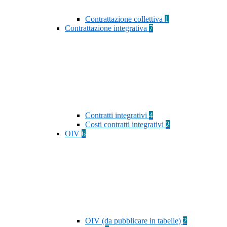
Contrattazione collettiva
1
Contrattazione integrativa
7
Contratti integrativi
4
Costi contratti integrativi
2
OIV
6
OIV (da pubblicare in tabelle)
2