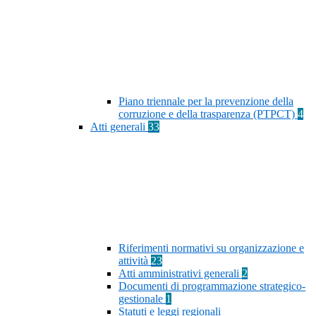
Piano triennale per la prevenzione della
corruzione e della trasparenza (PTPCT)
4
Atti generali
33
Riferimenti normativi su organizzazione e
attività
23
Atti amministrativi generali
2
Documenti di programmazione strategico-
gestionale
1
Statuti e leggi regionali