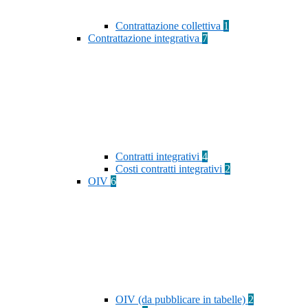
Contrattazione collettiva
1
Contrattazione integrativa
7
Contratti integrativi
4
Costi contratti integrativi
2
OIV
6
OIV (da pubblicare in tabelle)
2