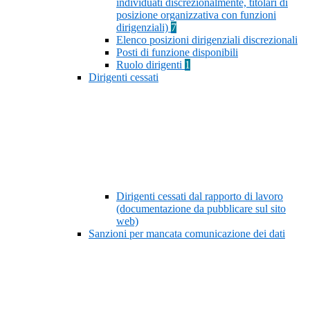
individuati discrezionalmente, titolari di
posizione organizzativa con funzioni
dirigenziali)
7
Elenco posizioni dirigenziali discrezionali
Posti di funzione disponibili
Ruolo dirigenti
1
Dirigenti cessati
Dirigenti cessati dal rapporto di lavoro
(documentazione da pubblicare sul sito
web)
Sanzioni per mancata comunicazione dei dati