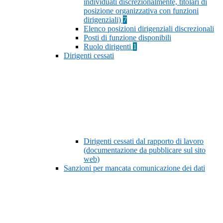
individuati discrezionalmente, titolari di
posizione organizzativa con funzioni
dirigenziali)
7
Elenco posizioni dirigenziali discrezionali
Posti di funzione disponibili
Ruolo dirigenti
1
Dirigenti cessati
Dirigenti cessati dal rapporto di lavoro
(documentazione da pubblicare sul sito
web)
Sanzioni per mancata comunicazione dei dati