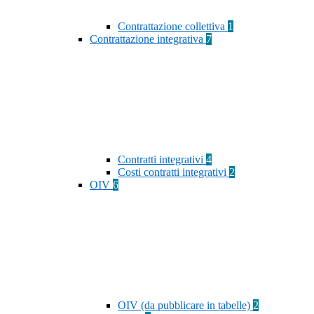
Contrattazione collettiva
1
Contrattazione integrativa
7
Contratti integrativi
4
Costi contratti integrativi
2
OIV
6
OIV (da pubblicare in tabelle)
2