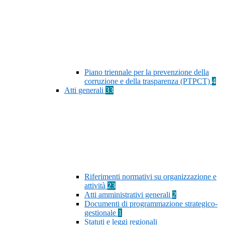
Piano triennale per la prevenzione della
corruzione e della trasparenza (PTPCT)
4
Atti generali
33
Riferimenti normativi su organizzazione e
attività
23
Atti amministrativi generali
2
Documenti di programmazione strategico-
gestionale
1
Statuti e leggi regionali