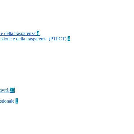
 e della trasparenza
4
rruzione e della trasparenza (PTPCT)
4
tività
23
stionale
1