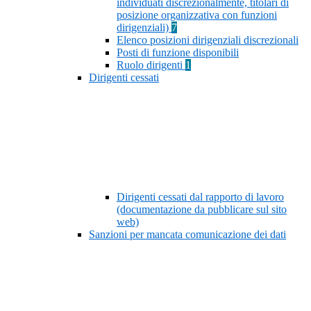
individuati discrezionalmente, titolari di
posizione organizzativa con funzioni
dirigenziali)
7
Elenco posizioni dirigenziali discrezionali
Posti di funzione disponibili
Ruolo dirigenti
1
Dirigenti cessati
Dirigenti cessati dal rapporto di lavoro
(documentazione da pubblicare sul sito
web)
Sanzioni per mancata comunicazione dei dati