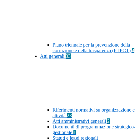
Piano triennale per la prevenzione della
corruzione e della trasparenza (PTPCT)
4
Atti generali
33
Riferimenti normativi su organizzazione e
attività
23
Atti amministrativi generali
2
Documenti di programmazione strategico-
gestionale
1
Statuti e leggi regionali