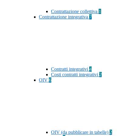
Contrattazione collettiva
1
Contrattazione integrativa
7
Contratti integrativi
4
Costi contratti integrativi
2
OIV
6
OIV (da pubblicare in tabelle)
2