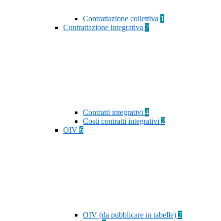
Contrattazione collettiva
1
Contrattazione integrativa
7
Contratti integrativi
4
Costi contratti integrativi
2
OIV
6
OIV (da pubblicare in tabelle)
2