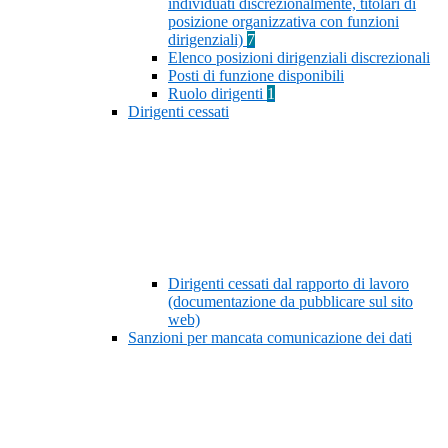
individuati discrezionalmente, titolari di
posizione organizzativa con funzioni
dirigenziali)
7
Elenco posizioni dirigenziali discrezionali
Posti di funzione disponibili
Ruolo dirigenti
1
Dirigenti cessati
Dirigenti cessati dal rapporto di lavoro
(documentazione da pubblicare sul sito
web)
Sanzioni per mancata comunicazione dei dati