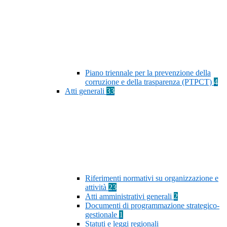
Piano triennale per la prevenzione della
corruzione e della trasparenza (PTPCT)
4
Atti generali
33
Riferimenti normativi su organizzazione e
attività
23
Atti amministrativi generali
2
Documenti di programmazione strategico-
gestionale
1
Statuti e leggi regionali