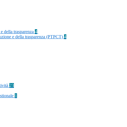
 e della trasparenza
4
rruzione e della trasparenza (PTPCT)
4
tività
23
stionale
1