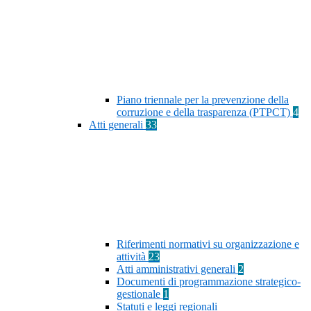
Piano triennale per la prevenzione della
corruzione e della trasparenza (PTPCT)
4
Atti generali
33
Riferimenti normativi su organizzazione e
attività
23
Atti amministrativi generali
2
Documenti di programmazione strategico-
gestionale
1
Statuti e leggi regionali