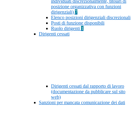
individuati discrezionalmente, titolari di
posizione organizzativa con funzioni
dirigenziali)
7
Elenco posizioni dirigenziali discrezionali
Posti di funzione disponibili
Ruolo dirigenti
1
Dirigenti cessati
Dirigenti cessati dal rapporto di lavoro
(documentazione da pubblicare sul sito
web)
Sanzioni per mancata comunicazione dei dati