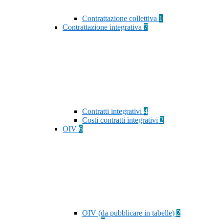
Contrattazione collettiva
1
Contrattazione integrativa
7
Contratti integrativi
4
Costi contratti integrativi
2
OIV
6
OIV (da pubblicare in tabelle)
2