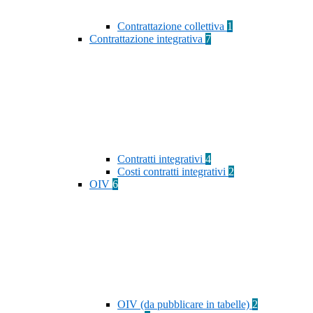
Contrattazione collettiva
1
Contrattazione integrativa
7
Contratti integrativi
4
Costi contratti integrativi
2
OIV
6
OIV (da pubblicare in tabelle)
2