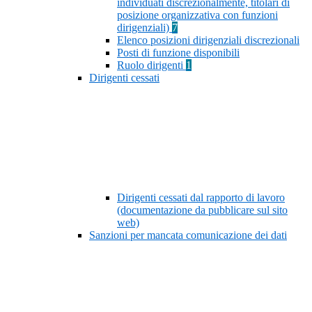
individuati discrezionalmente, titolari di
posizione organizzativa con funzioni
dirigenziali)
7
Elenco posizioni dirigenziali discrezionali
Posti di funzione disponibili
Ruolo dirigenti
1
Dirigenti cessati
Dirigenti cessati dal rapporto di lavoro
(documentazione da pubblicare sul sito
web)
Sanzioni per mancata comunicazione dei dati