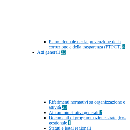
Piano triennale per la prevenzione della
corruzione e della trasparenza (PTPCT)
4
Atti generali
33
Riferimenti normativi su organizzazione e
attività
23
Atti amministrativi generali
2
Documenti di programmazione strategico-
gestionale
1
Statuti e leggi regionali