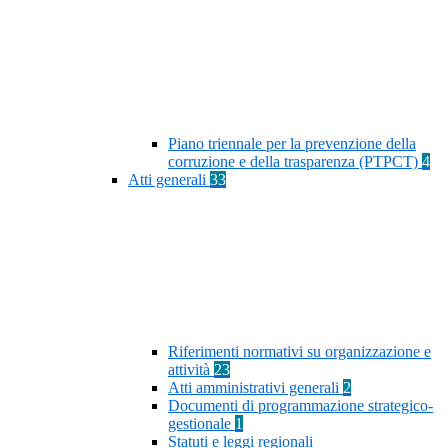
Piano triennale per la prevenzione della
corruzione e della trasparenza (PTPCT)
4
Atti generali
33
Riferimenti normativi su organizzazione e
attività
23
Atti amministrativi generali
2
Documenti di programmazione strategico-
gestionale
1
Statuti e leggi regionali