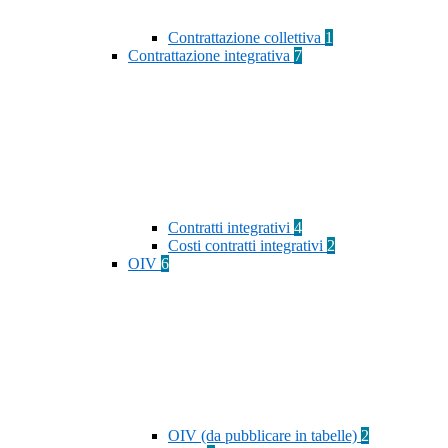
Contrattazione collettiva
1
Contrattazione integrativa
7
Contratti integrativi
4
Costi contratti integrativi
2
OIV
6
OIV (da pubblicare in tabelle)
2