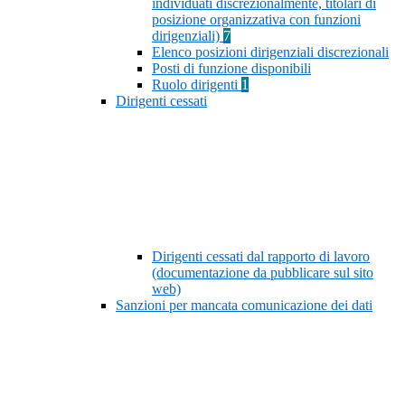
individuati discrezionalmente, titolari di
posizione organizzativa con funzioni
dirigenziali)
7
Elenco posizioni dirigenziali discrezionali
Posti di funzione disponibili
Ruolo dirigenti
1
Dirigenti cessati
Dirigenti cessati dal rapporto di lavoro
(documentazione da pubblicare sul sito
web)
Sanzioni per mancata comunicazione dei dati