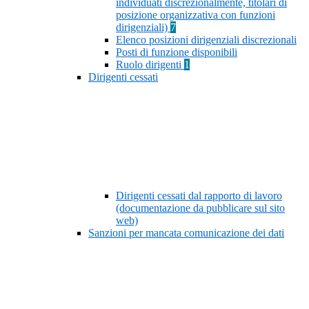
individuati discrezionalmente, titolari di
posizione organizzativa con funzioni
dirigenziali)
7
Elenco posizioni dirigenziali discrezionali
Posti di funzione disponibili
Ruolo dirigenti
1
Dirigenti cessati
Dirigenti cessati dal rapporto di lavoro
(documentazione da pubblicare sul sito
web)
Sanzioni per mancata comunicazione dei dati