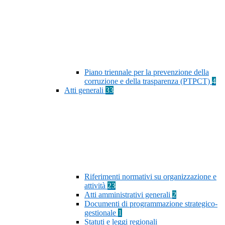
Piano triennale per la prevenzione della
corruzione e della trasparenza (PTPCT)
4
Atti generali
33
Riferimenti normativi su organizzazione e
attività
23
Atti amministrativi generali
2
Documenti di programmazione strategico-
gestionale
1
Statuti e leggi regionali