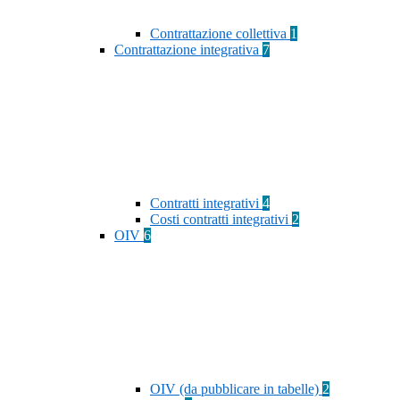
Contrattazione collettiva
1
Contrattazione integrativa
7
Contratti integrativi
4
Costi contratti integrativi
2
OIV
6
OIV (da pubblicare in tabelle)
2