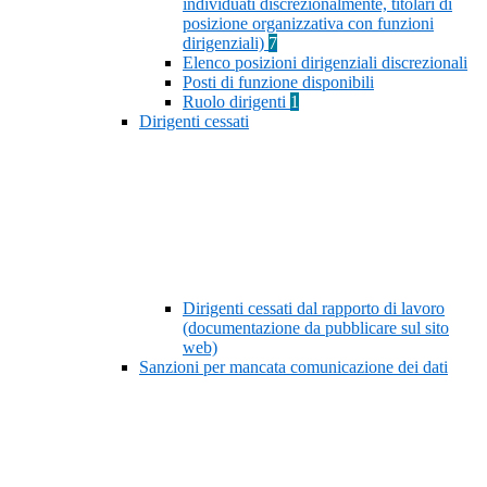
individuati discrezionalmente, titolari di
posizione organizzativa con funzioni
dirigenziali)
7
Elenco posizioni dirigenziali discrezionali
Posti di funzione disponibili
Ruolo dirigenti
1
Dirigenti cessati
Dirigenti cessati dal rapporto di lavoro
(documentazione da pubblicare sul sito
web)
Sanzioni per mancata comunicazione dei dati