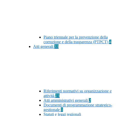
Piano triennale per la prevenzione della
corruzione e della trasparenza (PTPCT)
4
Atti generali
33
Riferimenti normativi su organizzazione e
attività
23
Atti amministrativi generali
2
Documenti di programmazione strategico-
gestionale
1
Statuti e leggi regionali