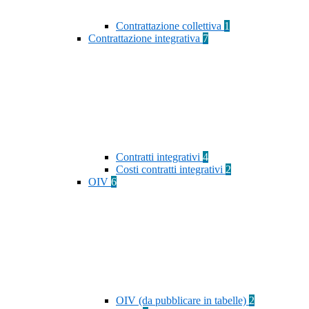
Contrattazione collettiva
1
Contrattazione integrativa
7
Contratti integrativi
4
Costi contratti integrativi
2
OIV
6
OIV (da pubblicare in tabelle)
2