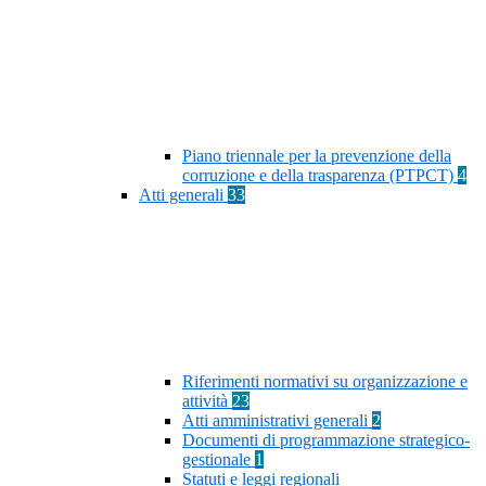
Piano triennale per la prevenzione della
corruzione e della trasparenza (PTPCT)
4
Atti generali
33
Riferimenti normativi su organizzazione e
attività
23
Atti amministrativi generali
2
Documenti di programmazione strategico-
gestionale
1
Statuti e leggi regionali