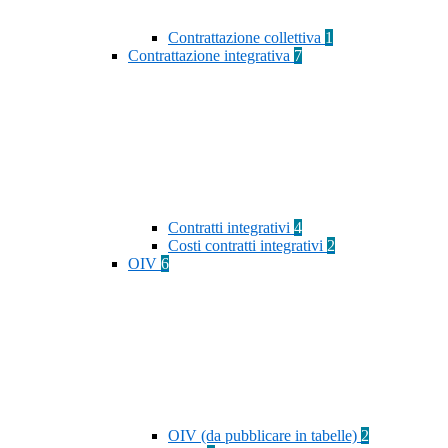
Contrattazione collettiva
1
Contrattazione integrativa
7
Contratti integrativi
4
Costi contratti integrativi
2
OIV
6
OIV (da pubblicare in tabelle)
2