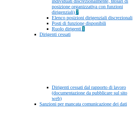
individuati discrezionalmente, titolari di
posizione organizzativa con funzioni
dirigenziali)
7
Elenco posizioni dirigenziali discrezionali
Posti di funzione disponibili
Ruolo dirigenti
1
Dirigenti cessati
Dirigenti cessati dal rapporto di lavoro
(documentazione da pubblicare sul sito
web)
Sanzioni per mancata comunicazione dei dati