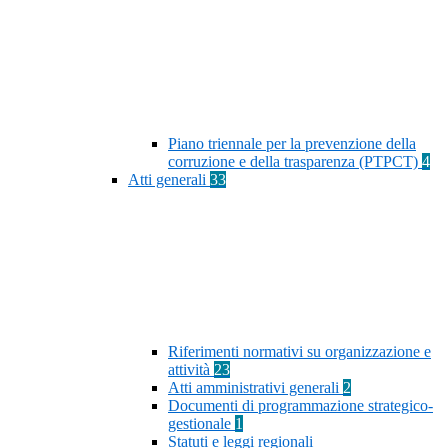
Piano triennale per la prevenzione della
corruzione e della trasparenza (PTPCT)
4
Atti generali
33
Riferimenti normativi su organizzazione e
attività
23
Atti amministrativi generali
2
Documenti di programmazione strategico-
gestionale
1
Statuti e leggi regionali