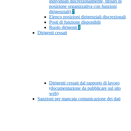
individuati discrezionalmente, titolari di
posizione organizzativa con funzioni
dirigenziali)
7
Elenco posizioni dirigenziali discrezionali
Posti di funzione disponibili
Ruolo dirigenti
1
Dirigenti cessati
Dirigenti cessati dal rapporto di lavoro
(documentazione da pubblicare sul sito
web)
Sanzioni per mancata comunicazione dei dati