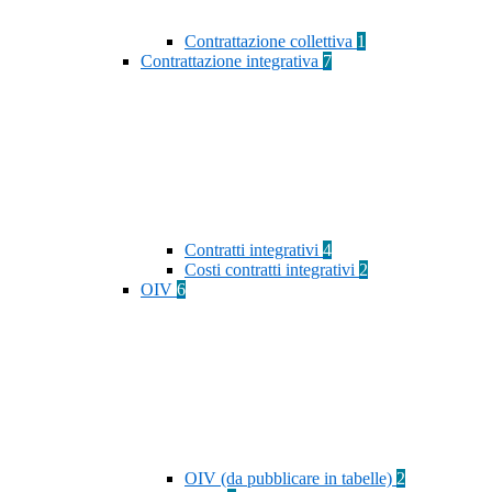
Contrattazione collettiva
1
Contrattazione integrativa
7
Contratti integrativi
4
Costi contratti integrativi
2
OIV
6
OIV (da pubblicare in tabelle)
2