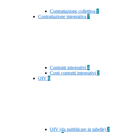
Contrattazione collettiva
1
Contrattazione integrativa
7
Contratti integrativi
4
Costi contratti integrativi
2
OIV
6
OIV (da pubblicare in tabelle)
2