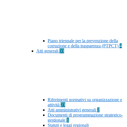
Piano triennale per la prevenzione della
corruzione e della trasparenza (PTPCT)
4
Atti generali
33
Riferimenti normativi su organizzazione e
attività
23
Atti amministrativi generali
2
Documenti di programmazione strategico-
gestionale
1
Statuti e leggi regionali