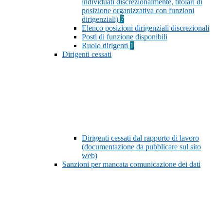
individuati discrezionalmente, titolari di
posizione organizzativa con funzioni
dirigenziali)
7
Elenco posizioni dirigenziali discrezionali
Posti di funzione disponibili
Ruolo dirigenti
1
Dirigenti cessati
Dirigenti cessati dal rapporto di lavoro
(documentazione da pubblicare sul sito
web)
Sanzioni per mancata comunicazione dei dati