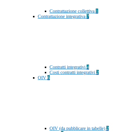
Contrattazione collettiva
1
Contrattazione integrativa
7
Contratti integrativi
4
Costi contratti integrativi
2
OIV
6
OIV (da pubblicare in tabelle)
2