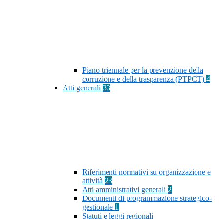
Piano triennale per la prevenzione della
corruzione e della trasparenza (PTPCT)
4
Atti generali
33
Riferimenti normativi su organizzazione e
attività
23
Atti amministrativi generali
2
Documenti di programmazione strategico-
gestionale
1
Statuti e leggi regionali