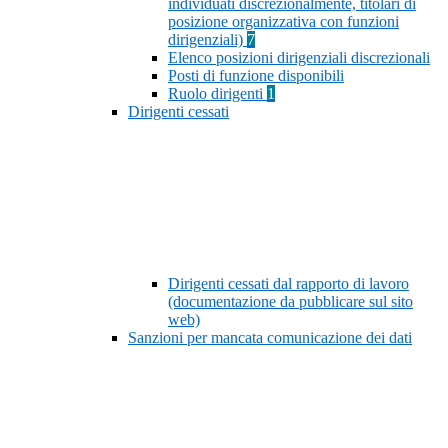
individuati discrezionalmente, titolari di
posizione organizzativa con funzioni
dirigenziali)
7
Elenco posizioni dirigenziali discrezionali
Posti di funzione disponibili
Ruolo dirigenti
1
Dirigenti cessati
Dirigenti cessati dal rapporto di lavoro
(documentazione da pubblicare sul sito
web)
Sanzioni per mancata comunicazione dei dati