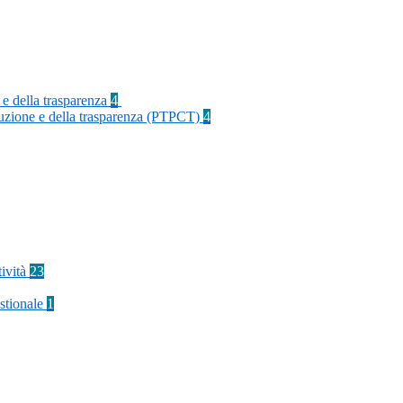
 e della trasparenza
4
rruzione e della trasparenza (PTPCT)
4
tività
23
stionale
1