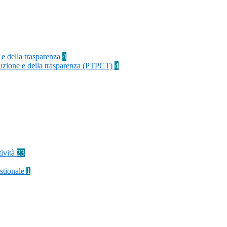
 e della trasparenza
4
rruzione e della trasparenza (PTPCT)
4
tività
23
stionale
1