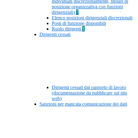
individuati discrezionalmente, titolari di
posizione organizzativa con funzioni
dirigenziali)
7
Elenco posizioni dirigenziali discrezionali
Posti di funzione disponibili
Ruolo dirigenti
1
Dirigenti cessati
Dirigenti cessati dal rapporto di lavoro
(documentazione da pubblicare sul sito
web)
Sanzioni per mancata comunicazione dei dati