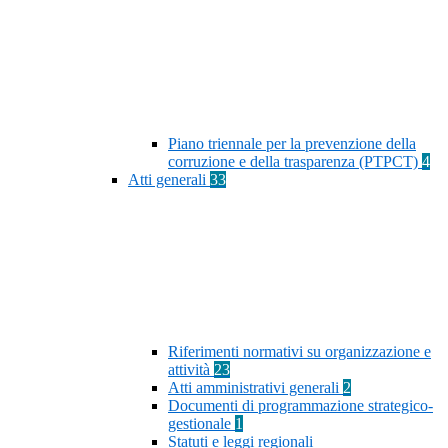
Piano triennale per la prevenzione della
corruzione e della trasparenza (PTPCT)
4
Atti generali
33
Riferimenti normativi su organizzazione e
attività
23
Atti amministrativi generali
2
Documenti di programmazione strategico-
gestionale
1
Statuti e leggi regionali