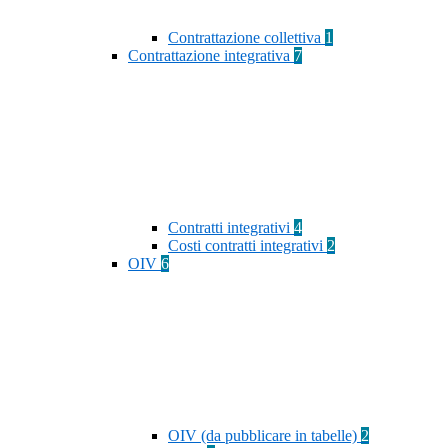
Contrattazione collettiva
1
Contrattazione integrativa
7
Contratti integrativi
4
Costi contratti integrativi
2
OIV
6
OIV (da pubblicare in tabelle)
2