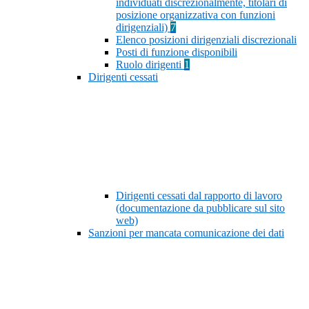
individuati discrezionalmente, titolari di
posizione organizzativa con funzioni
dirigenziali)
7
Elenco posizioni dirigenziali discrezionali
Posti di funzione disponibili
Ruolo dirigenti
1
Dirigenti cessati
Dirigenti cessati dal rapporto di lavoro
(documentazione da pubblicare sul sito
web)
Sanzioni per mancata comunicazione dei dati