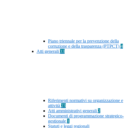
Piano triennale per la prevenzione della
corruzione e della trasparenza (PTPCT)
4
Atti generali
33
Riferimenti normativi su organizzazione e
attività
23
Atti amministrativi generali
2
Documenti di programmazione strategico-
gestionale
1
Statuti e leggi regionali