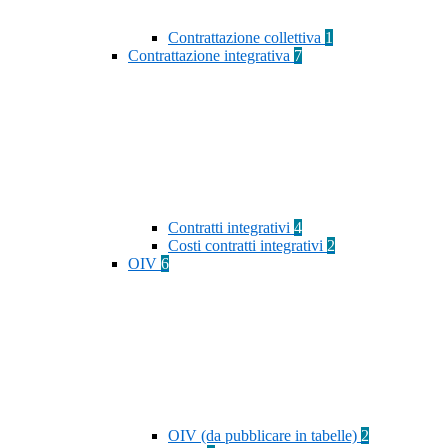
Contrattazione collettiva
1
Contrattazione integrativa
7
Contratti integrativi
4
Costi contratti integrativi
2
OIV
6
OIV (da pubblicare in tabelle)
2