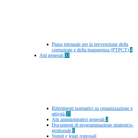
Piano triennale per la prevenzione della
corruzione e della trasparenza (PTPCT)
4
Atti generali
33
Riferimenti normativi su organizzazione e
attività
23
Atti amministrativi generali
2
Documenti di programmazione strategico-
gestionale
1
Statuti e leggi regionali