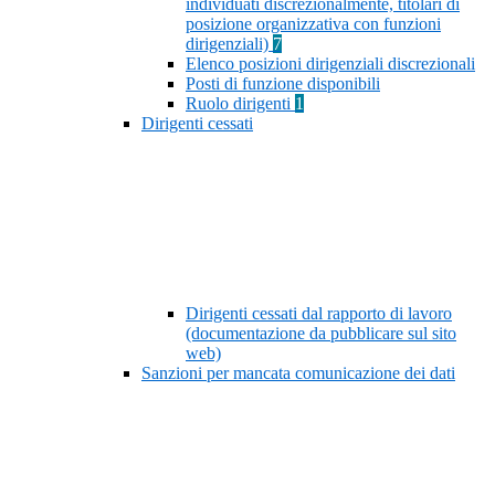
individuati discrezionalmente, titolari di
posizione organizzativa con funzioni
dirigenziali)
7
Elenco posizioni dirigenziali discrezionali
Posti di funzione disponibili
Ruolo dirigenti
1
Dirigenti cessati
Dirigenti cessati dal rapporto di lavoro
(documentazione da pubblicare sul sito
web)
Sanzioni per mancata comunicazione dei dati