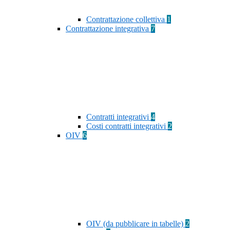
Contrattazione collettiva
1
Contrattazione integrativa
7
Contratti integrativi
4
Costi contratti integrativi
2
OIV
6
OIV (da pubblicare in tabelle)
2