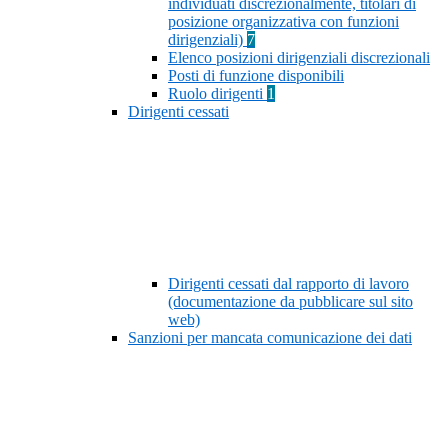
individuati discrezionalmente, titolari di
posizione organizzativa con funzioni
dirigenziali)
7
Elenco posizioni dirigenziali discrezionali
Posti di funzione disponibili
Ruolo dirigenti
1
Dirigenti cessati
Dirigenti cessati dal rapporto di lavoro
(documentazione da pubblicare sul sito
web)
Sanzioni per mancata comunicazione dei dati