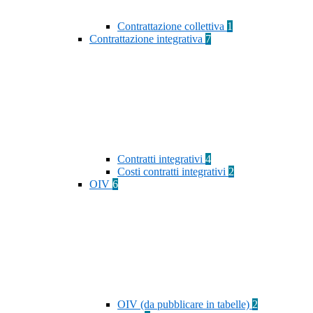
Contrattazione collettiva
1
Contrattazione integrativa
7
Contratti integrativi
4
Costi contratti integrativi
2
OIV
6
OIV (da pubblicare in tabelle)
2