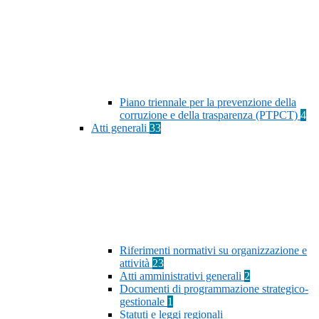
Piano triennale per la prevenzione della
corruzione e della trasparenza (PTPCT)
4
Atti generali
33
Riferimenti normativi su organizzazione e
attività
23
Atti amministrativi generali
2
Documenti di programmazione strategico-
gestionale
1
Statuti e leggi regionali