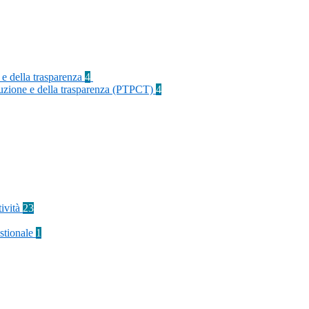
 e della trasparenza
4
rruzione e della trasparenza (PTPCT)
4
tività
23
stionale
1