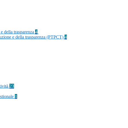
 e della trasparenza
4
rruzione e della trasparenza (PTPCT)
4
tività
23
stionale
1