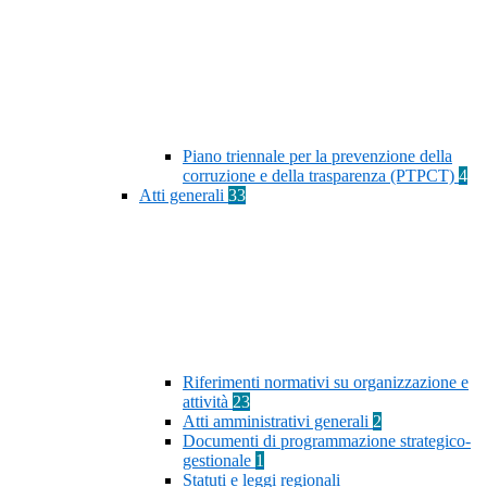
Piano triennale per la prevenzione della
corruzione e della trasparenza (PTPCT)
4
Atti generali
33
Riferimenti normativi su organizzazione e
attività
23
Atti amministrativi generali
2
Documenti di programmazione strategico-
gestionale
1
Statuti e leggi regionali