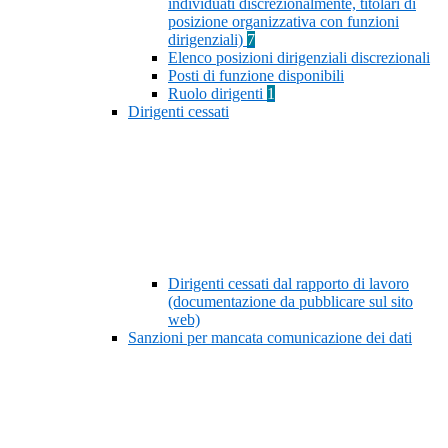
individuati discrezionalmente, titolari di
posizione organizzativa con funzioni
dirigenziali)
7
Elenco posizioni dirigenziali discrezionali
Posti di funzione disponibili
Ruolo dirigenti
1
Dirigenti cessati
Dirigenti cessati dal rapporto di lavoro
(documentazione da pubblicare sul sito
web)
Sanzioni per mancata comunicazione dei dati