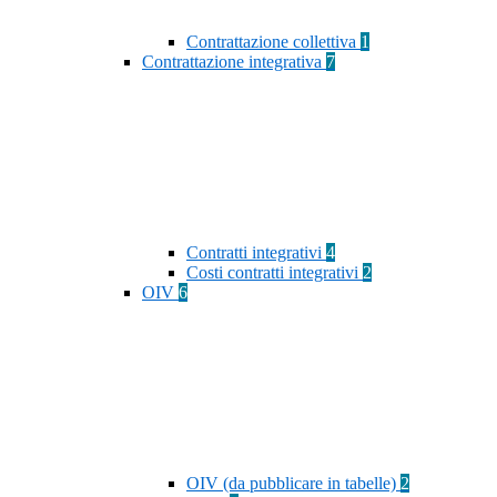
Contrattazione collettiva
1
Contrattazione integrativa
7
Contratti integrativi
4
Costi contratti integrativi
2
OIV
6
OIV (da pubblicare in tabelle)
2