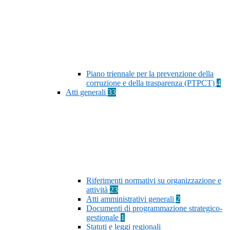
Piano triennale per la prevenzione della
corruzione e della trasparenza (PTPCT)
4
Atti generali
33
Riferimenti normativi su organizzazione e
attività
23
Atti amministrativi generali
2
Documenti di programmazione strategico-
gestionale
1
Statuti e leggi regionali