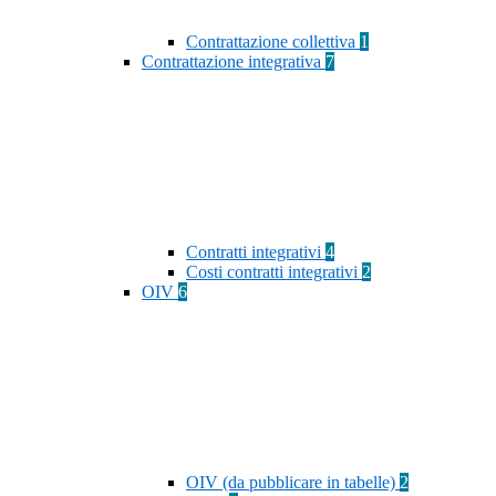
Contrattazione collettiva
1
Contrattazione integrativa
7
Contratti integrativi
4
Costi contratti integrativi
2
OIV
6
OIV (da pubblicare in tabelle)
2