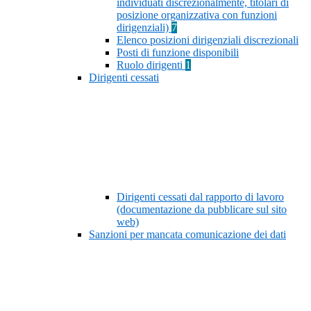
individuati discrezionalmente, titolari di
posizione organizzativa con funzioni
dirigenziali)
7
Elenco posizioni dirigenziali discrezionali
Posti di funzione disponibili
Ruolo dirigenti
1
Dirigenti cessati
Dirigenti cessati dal rapporto di lavoro
(documentazione da pubblicare sul sito
web)
Sanzioni per mancata comunicazione dei dati