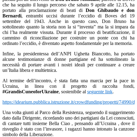
che ha seguito il lungo percorso che sabato 9 aprile alle 12.15, ha
portato alla proclamazione di beati di
Don Ghibaudo e don
Bernardi
, entrambi uccisi durante l’eccidio di Boves del 19
settembre del 1943. Anche in questo caso, Don Bruno ha
sottolineato quanto la storia non la si “inventa” ma la si impara da
chi l’ha realmente vissuta. Durante il processo di beatificazione, il
cammino di riconciliazione per costruire un ponte con chi ha
ordinato l’eccidio, è diventato aspetto fondamentale per la memoria.
Infine, la presidentessa dell’ANPI Ughetta Biancotto, ha portato
alcune testimonianze di donne partigiane ed ha sottolineato la
necessità di portare avanti i nostri ideali per continuare a creare
un’Italia libera e multietnica.
Al termine dell’incontro, è stata fatta una marcia per la pace in
Ucraina, in linea con il progetto di raccolta fondi,
#GrandisCuneoforUkraine
, sostenibile al
seguente link
.
https://idearium.pubblica.istruzione.it/crowdfunding/progetti/74990/de
Una volta giunti al Parco della Resistenza, seguendo il suggerimento
dato dalla Dirigente, ricordando uno dei partigiani da Lei conosciuti,
di cantare tutti insieme Bella Ciao , pensando all’Ucraina , dove il
risveglio è stato con l’invasore, i ragazzi hanno intonato la canzone
simbolo della Liberazione.