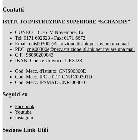
Contatti
ISTITUTO D’ISTRUZIONE SUPERIORE “S.GRANDIS”
CUNEO – C.so IV Novembre, 16
Tel:
0171 692623 - Fax: 0171 6672
Email:
cnis00300e@istruzione.it
Link per inviare una mail
PEC:
cnis00300e@pec.istruzione.it
Link per inviare una mail
C.F.: 96060200043
IBAN: Codice Univoco: UFXI28
Cod. Mecc. d'Istituto: CNIS00300E
Cod. Mecc. IPC e ITT: CNRC00301D
Cod. Mecc. IPSMAT: CNRI003016
Seguici su
Facebook
Youtube
Instagram
Sezione Link Utili