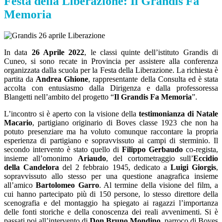
Festa della Liberazione: Il Grandis Fa
Memoria
In data
26 Aprile 2022
, le classi quinte dell’istituto Grandis di
Cuneo, si sono recate in Provincia per assistere alla conferenza
organizzata dalla scuola per la Festa della Liberazione. La richiesta è
partita da
Andrea Ghione
, rappresentante della Consulta ed è stata
accolta con entusiasmo dalla Dirigenza e dalla professoressa
Blangetti nell’ambito del progetto “
Il Grandis Fa Memoria
”.
L’incontro si è aperto con la visione della
testimonianza di Natale
Macario
, partigiano originario di Boves classe 1923 che non ha
potuto presenziare ma ha voluto comunque raccontare la propria
esperienza di partigiano e sopravvissuto ai campi di sterminio. Il
secondo intervento è stato quello di
Filippo Gerbaudo
co-regista,
insieme all’omonimo
Ariaudo
, del cortometraggio sull’
Eccidio
della Candelora
del 2 febbraio 1945, dedicato a
Luigi Giorgis
,
sopravvissuto allo stesso per una questione anagrafica insieme
all’amico
Bartolomeo Garro
. Al termine della visione del film, a
cui hanno partecipato più di 150 persone, lo stesso direttore della
scenografia e del montaggio ha spiegato ai ragazzi l’importanza
delle fonti storiche e della conoscenza dei reali avvenimenti. Si è
passati poi all’intervento di
Don Bruno Mondino
, parroco di Boves