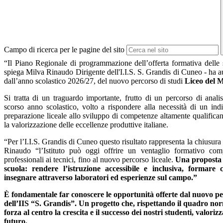
Campo di ricerca per le pagine del sito
“Il Piano Regionale di programmazione dell’offerta formativa delle 
spiega Milva Rinaudo Dirigente dell'I.I.S. S. Grandis di Cuneo - ha aut
dall’anno scolastico 2026/27, del nuovo percorso di studi
Liceo del M
Si tratta di un traguardo importante, frutto di un percorso di anali
scorso anno scolastico, volto a rispondere alla necessità di un indi
preparazione liceale allo sviluppo di competenze altamente qualifican
la valorizzazione delle eccellenze produttive italiane.
“Per l’I.I.S. Grandis di Cuneo questo risultato rappresenta la chiusur
Rinaudo “l’Istituto può oggi offrire un ventaglio formativo com
professionali ai tecnici, fino al nuovo percorso liceale.
Una proposta 
scuola: rendere l’istruzione accessibile e inclusiva, formare c
insegnare attraverso laboratori ed esperienze sul campo.”
È fondamentale far conoscere le opportunità offerte dal nuovo p
dell’IIS “S. Grandis”. Un progetto che, rispettando il quadro no
forza al centro la crescita e il successo dei nostri studenti, valoriz
futuro.