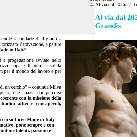
Al via dal 2026/27 il
Al via dal 20
Grandis
scuole secondarie di II grado –
orizzato l’attivazione, a partire
ade in Italy”
si e progettazione avviato nello
rizzo capace di unire la solida
ti per il mondo del lavoro e per
a di un cerchio” – continua Milva
pleto, che spazia dai percorsi
coerente con la missione della
ittadini attivi e consapevoli,
ercorso Liceo Made in Italy
rmativo, pone sempre e con
zandone talenti, passioni e