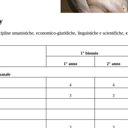
y
ipline umanistiche, economico-giuridiche, linguistiche e scientifiche,
c
1° biennio
1° anno
2° anno
imanale
4
4
3
3
3
3