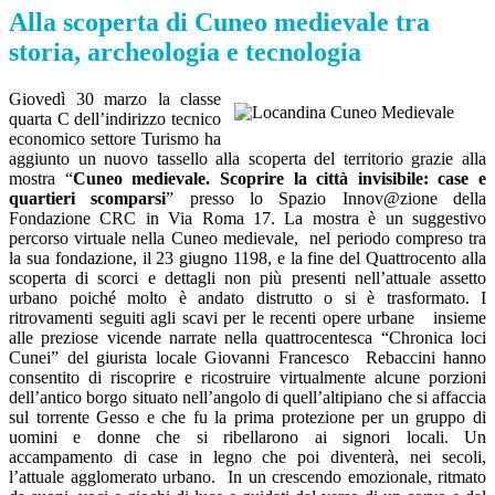
Alla scoperta di Cuneo medievale tra
storia, archeologia e tecnologia
Giovedì 30 marzo la classe
quarta C dell’indirizzo tecnico
economico settore Turismo ha
aggiunto un nuovo tassello alla scoperta del territorio grazie alla
mostra “
Cuneo medievale. Scoprire la città invisibile: case e
quartieri scomparsi
” presso lo Spazio Innov@zione della
Fondazione CRC in Via Roma 17. La mostra è un suggestivo
percorso virtuale nella Cuneo medievale, nel periodo compreso tra
la sua fondazione, il 23 giugno 1198, e la fine del Quattrocento alla
scoperta di scorci e dettagli non più presenti nell’attuale assetto
urbano poiché molto è andato distrutto o si è trasformato. I
ritrovamenti seguiti agli scavi per le recenti opere urbane insieme
alle preziose vicende narrate nella quattrocentesca “Chronica loci
Cunei” del giurista locale Giovanni Francesco Rebaccini hanno
consentito di riscoprire e ricostruire virtualmente alcune porzioni
dell’antico borgo situato nell’angolo di quell’altipiano che si affaccia
sul torrente Gesso e che fu la prima protezione per un gruppo di
uomini e donne che si ribellarono ai signori locali. Un
accampamento di case in legno che poi diventerà, nei secoli,
l’attuale agglomerato urbano. In un crescendo emozionale, ritmato