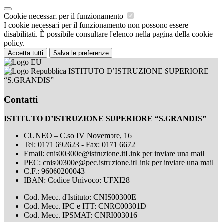
Cookie necessari per il funzionamento
I cookie necessari per il funzionamento non possono essere
disabilitati. È possibile consultare l'elenco nella pagina della cookie
policy.
Accetta tutti
Salva le preferenze
ISTITUTO D’ISTRUZIONE SUPERIORE
“S.GRANDIS”
Contatti
ISTITUTO D’ISTRUZIONE SUPERIORE “S.GRANDIS”
CUNEO – C.so IV Novembre, 16
Tel:
0171 692623 - Fax: 0171 6672
Email:
cnis00300e@istruzione.it
Link per inviare una mail
PEC:
cnis00300e@pec.istruzione.it
Link per inviare una mail
C.F.: 96060200043
IBAN: Codice Univoco: UFXI28
Cod. Mecc. d'Istituto: CNIS00300E
Cod. Mecc. IPC e ITT: CNRC00301D
Cod. Mecc. IPSMAT: CNRI003016