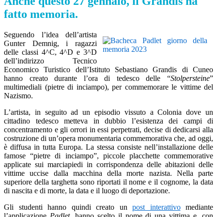
Anche questo 27 gennaio, il Grandis ha
fatto memoria.
Seguendo l’idea dell’artista
Gunter Demnig, i ragazzi
delle classi 4^C, 4^D e 3^D
dell’indirizzo Tecnico
Economico Turistico dell’Istituto Sebastiano
Grandis di Cuneo
hanno creato durante l’ora di tedesco delle “
Stolpersteine
”
multimediali (pietre di inciampo), per commemorare le vittime del
Nazismo.
L’artista, in seguito ad un episodio vissuto a Colonia dove un
cittadino tedesco metteva in dubbio l’esistenza dei campi di
concentramento e gli orrori in essi perpetrati, decise di dedicarsi alla
costruzione di un’opera monumentaria commemorativa che, ad oggi,
è diffusa in tutta Europa. La stessa consiste nell’installazione delle
famose “pietre di inciampo”, piccole placchette commemorative
applicate sui marciapiedi in corrispondenza delle abitazioni delle
vittime uccise dalla macchina della morte nazista. Nella parte
superiore della targhetta sono riportati il nome e il cognome, la data
di nascita e di morte, la data e il luogo di deportazione.
Gli studenti hanno quindi creato un
post interattivo
mediante
l’applicazione
Padlet
, hanno scelto il nome di una vittima e, con