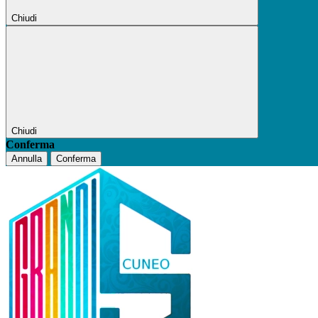
Chiudi
Chiudi
Conferma
Annulla
Conferma