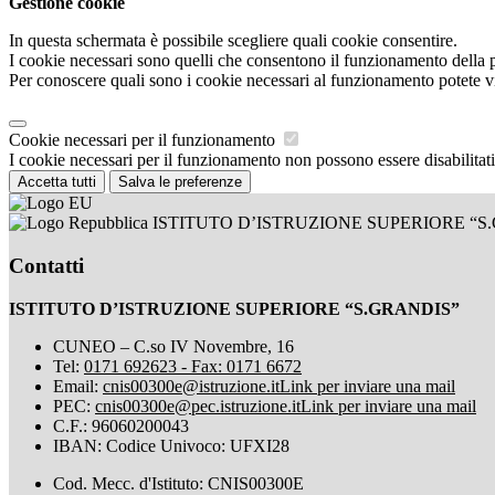
Gestione cookie
In questa schermata è possibile scegliere quali cookie consentire.
I cookie necessari sono quelli che consentono il funzionamento della pi
Per conoscere quali sono i cookie necessari al funzionamento potete v
Cookie necessari per il funzionamento
I cookie necessari per il funzionamento non possono essere disabilitati.
Accetta tutti
Salva le preferenze
ISTITUTO D’ISTRUZIONE SUPERIORE “S
Contatti
ISTITUTO D’ISTRUZIONE SUPERIORE “S.GRANDIS”
CUNEO – C.so IV Novembre, 16
Tel:
0171 692623 - Fax: 0171 6672
Email:
cnis00300e@istruzione.it
Link per inviare una mail
PEC:
cnis00300e@pec.istruzione.it
Link per inviare una mail
C.F.: 96060200043
IBAN: Codice Univoco: UFXI28
Cod. Mecc. d'Istituto: CNIS00300E