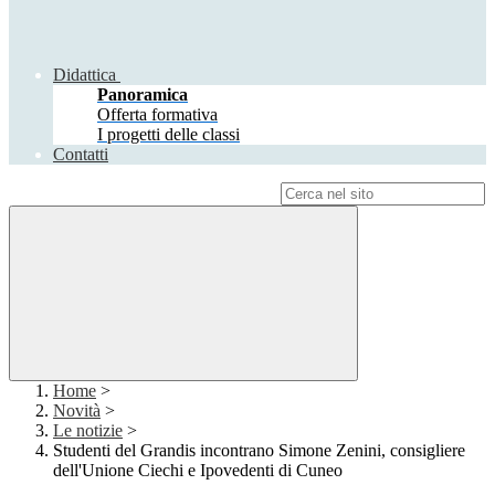
Didattica
Panoramica
Offerta formativa
I progetti delle classi
Contatti
Campo di ricerca per le pagine del sito
Home
>
Novità
>
Le notizie
>
Studenti del Grandis incontrano Simone Zenini, consigliere
dell'Unione Ciechi e Ipovedenti di Cuneo