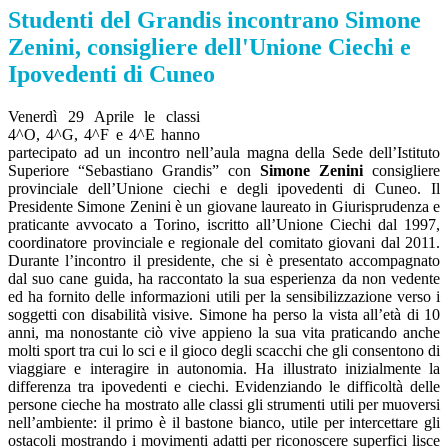
Studenti del Grandis incontrano Simone
Zenini, consigliere dell'Unione Ciechi e
Ipovedenti di Cuneo
Venerdì 29 Aprile le classi
4^O, 4^G, 4^F e 4^E hanno
partecipato ad un incontro nell’aula magna della Sede dell’Istituto
Superiore “Sebastiano Grandis” con
Simone Zenini
consigliere
provinciale dell’Unione ciechi e degli ipovedenti di Cuneo. Il
Presidente Simone Zenini è un giovane laureato in Giurisprudenza e
praticante avvocato a Torino, iscritto all’Unione Ciechi dal 1997,
coordinatore provinciale e regionale del comitato giovani dal 2011.
Durante l’incontro il presidente, che si è presentato accompagnato
dal suo cane guida, ha raccontato la sua esperienza da non vedente
ed ha fornito delle informazioni utili per la sensibilizzazione verso i
soggetti con disabilità visive. Simone ha perso la vista all’età di 10
anni, ma nonostante ciò vive appieno la sua vita praticando anche
molti sport tra cui lo sci e il gioco degli scacchi che gli consentono di
viaggiare e interagire in autonomia. Ha illustrato inizialmente la
differenza tra ipovedenti e ciechi. Evidenziando le difficoltà delle
persone cieche ha mostrato alle classi gli strumenti utili per muoversi
nell’ambiente: il primo è il bastone bianco, utile per intercettare gli
ostacoli mostrando i movimenti adatti per riconoscere superfici lisce