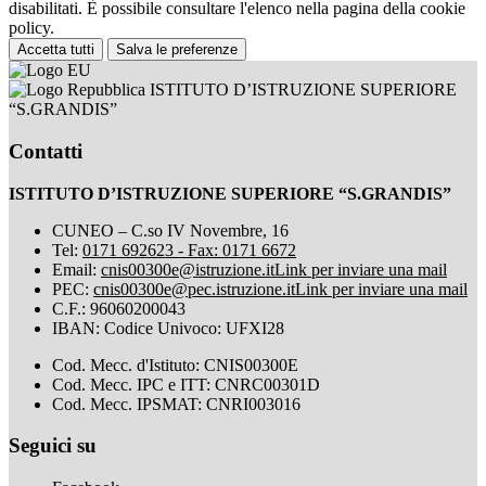
disabilitati. È possibile consultare l'elenco nella pagina della cookie
policy.
Accetta tutti
Salva le preferenze
ISTITUTO D’ISTRUZIONE SUPERIORE
“S.GRANDIS”
Contatti
ISTITUTO D’ISTRUZIONE SUPERIORE “S.GRANDIS”
CUNEO – C.so IV Novembre, 16
Tel:
0171 692623 - Fax: 0171 6672
Email:
cnis00300e@istruzione.it
Link per inviare una mail
PEC:
cnis00300e@pec.istruzione.it
Link per inviare una mail
C.F.: 96060200043
IBAN: Codice Univoco: UFXI28
Cod. Mecc. d'Istituto: CNIS00300E
Cod. Mecc. IPC e ITT: CNRC00301D
Cod. Mecc. IPSMAT: CNRI003016
Seguici su