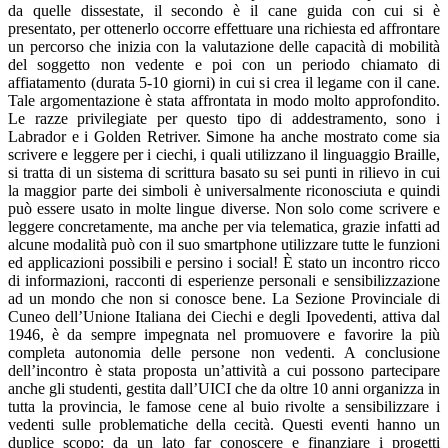
da quelle dissestate, il secondo è il cane guida con cui si è
presentato, per ottenerlo occorre effettuare una richiesta ed affrontare
un percorso che inizia con la valutazione delle capacità di mobilità
del soggetto non vedente e poi con un periodo chiamato di
affiatamento (durata 5-10 giorni) in cui si crea il legame con il cane.
Tale argomentazione è stata affrontata in modo molto approfondito.
Le razze privilegiate per questo tipo di addestramento, sono i
Labrador e i Golden Retriver. Simone ha anche mostrato come sia
scrivere e leggere per i ciechi, i quali utilizzano il linguaggio Braille,
si tratta di un sistema di scrittura basato su sei punti in rilievo in cui
la maggior parte dei simboli è universalmente riconosciuta e quindi
può essere usato in molte lingue diverse. Non solo come scrivere e
leggere concretamente, ma anche per via telematica, grazie infatti ad
alcune modalità può con il suo smartphone utilizzare tutte le funzioni
ed applicazioni possibili e persino i social! È stato un incontro ricco
di informazioni, racconti di esperienze personali e sensibilizzazione
ad un mondo che non si conosce bene. La Sezione Provinciale di
Cuneo dell’Unione Italiana dei Ciechi e degli Ipovedenti, attiva dal
1946, è da sempre impegnata nel promuovere e favorire la più
completa autonomia delle persone non vedenti. A conclusione
dell’incontro è stata proposta un’attività a cui possono partecipare
anche gli studenti, gestita dall’UICI che da oltre 10 anni organizza in
tutta la provincia, le famose cene al buio rivolte a sensibilizzare i
vedenti sulle problematiche della cecità. Questi eventi hanno un
duplice scopo: da un lato far conoscere e finanziare i progetti