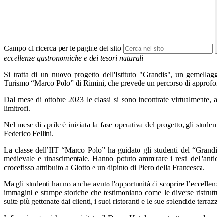
Campo di ricerca per le pagine del sito
eccellenze gastronomiche e dei tesori naturali
Si tratta di un nuovo progetto dell'Istituto "Grandis", un gemellagg
Turismo “Marco Polo” di Rimini, che prevede un percorso di approfond
Dal mese di ottobre 2023 le classi si sono incontrate virtualmente, alt
limitrofi.
Nel mese di aprile è iniziata la fase operativa del progetto
,
gli studen
Federico Fellini.
La classe dell’IIT “Marco Polo” ha guidato gli studenti del “Grandi
medievale e rinascimentale. Hanno potuto ammirare i resti dell'anti
crocefisso attribuito a Giotto e un dipinto di Piero della Francesca.
Ma gli studenti hanno anche avuto l'opportunità di scoprire l’eccellenza 
immagini e stampe storiche che testimoniano come le diverse ristruttur
suite più gettonate dai clienti, i suoi ristoranti e le sue splendide terra