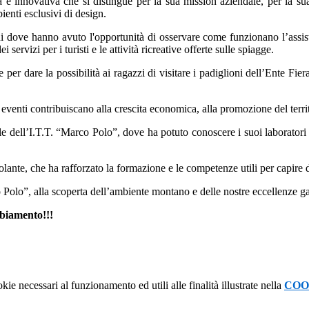
e innovativa che si distingue per la sua mission aziendale, per la sua 
bienti esclusivi di design.
mini dove hanno avuto l'opportunità di osservare come funzionano l’assist
ei servizi per i turisti e le attività ricreative offerte sulle spiagge.
e per dare la possibilità ai ragazzi di visitare i padiglioni dell’Ente Fie
 eventi contribuiscano alla crescita economica, alla promozione del territ
le dell’I.T.T. “Marco Polo”, dove ha potuto conoscere i suoi laboratori 
lante, che ha rafforzato la formazione e le competenze utili per capire d
Polo”, alla scoperta dell’ambiente montano e delle nostre eccellenze g
mbiamento!!!
kie necessari al funzionamento ed utili alle finalità illustrate nella
COO