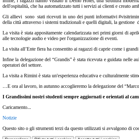
Infine, i ragazzi hanno visitato il Demo Hotel, una struttura moderna 
dell'ospitalità, che ha automatizzato tutti i servizi ai clienti e creato am
Gli allievi
sono
stati ricevuti in uno dei punti informativi #visitri
della città attraverso i sistemi tradizionali e quelli digitali, la gestione
d
La visita è stata appositamente calendarizzata nei primi giorni di april
alle tecnologie audio e video per l'organizzazione di eventi.
La visita all’Ente fiera ha consentito ai ragazzi di caprie come i grandi
Infine la delegazione del “Grandis” è stata ricevuta e guidata nelle au
operatori del settore.
La visita a Rimini è stata un'esperienza educativa e culturalmente stimo
…E ora al lavoro, in autunno accoglieremo la delegazione del “Marco 
I Grandissimi nostri studenti sempre aggiornati e orientati al ca
Caricamento...
Notizie
Questo sito o gli strumenti terzi da questo utilizzati si avvalgono di coo