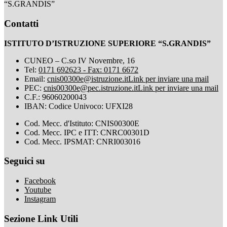
“S.GRANDIS”
Contatti
ISTITUTO D’ISTRUZIONE SUPERIORE “S.GRANDIS”
CUNEO – C.so IV Novembre, 16
Tel:
0171 692623 - Fax: 0171 6672
Email:
cnis00300e@istruzione.it
Link per inviare una mail
PEC:
cnis00300e@pec.istruzione.it
Link per inviare una mail
C.F.: 96060200043
IBAN: Codice Univoco: UFXI28
Cod. Mecc. d'Istituto: CNIS00300E
Cod. Mecc. IPC e ITT: CNRC00301D
Cod. Mecc. IPSMAT: CNRI003016
Seguici su
Facebook
Youtube
Instagram
Sezione Link Utili