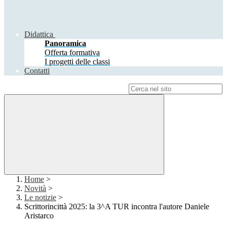
Didattica
Panoramica
Offerta formativa
I progetti delle classi
Contatti
Campo di ricerca per le pagine del sito
Home
>
Novità
>
Le notizie
>
Scrittorincittà 2025: la 3^A TUR incontra l'autore Daniele
Aristarco