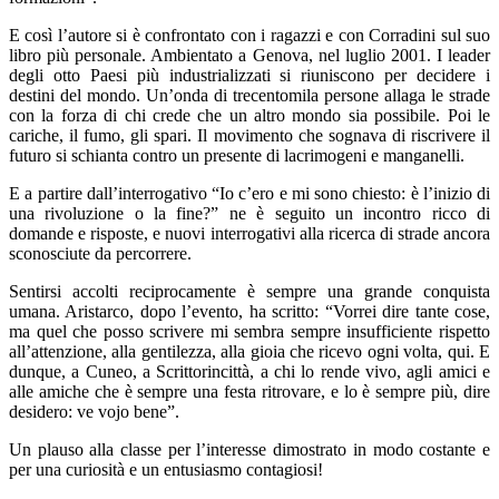
E così l’autore si è confrontato con i ragazzi e con Corradini sul suo
libro più personale. Ambientato a Genova, nel luglio 2001. I leader
degli otto Paesi più industrializzati si riuniscono per decidere i
destini del mondo. Un’onda di trecentomila persone allaga le strade
con la forza di chi crede che un altro mondo sia possibile. Poi le
cariche, il fumo, gli spari. Il movimento che sognava di riscrivere il
futuro si schianta contro un presente di lacrimogeni e manganelli.
E a partire dall’interrogativo “Io c’ero e mi sono chiesto: è l’inizio di
una rivoluzione o la fine?” ne è seguito un incontro ricco di
domande e risposte, e nuovi interrogativi alla ricerca di strade ancora
sconosciute da percorrere.
Sentirsi accolti reciprocamente è sempre una grande conquista
umana. Aristarco, dopo l’evento, ha scritto: “Vorrei dire tante cose,
ma quel che posso scrivere mi sembra sempre insufficiente rispetto
all’attenzione, alla gentilezza, alla gioia che ricevo ogni volta, qui. E
dunque, a Cuneo, a Scrittorincittà, a chi lo rende vivo, agli amici e
alle amiche che è sempre una festa ritrovare, e lo è sempre più, dire
desidero: ve vojo bene”.
Un plauso alla classe per l’interesse dimostrato in modo costante e
per una curiosità e un entusiasmo contagiosi!