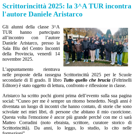
Scrittorincittà 2025: la 3^A TUR incontra
l'autore Daniele Aristarco
Gli alunni della classe 3^A
TUR hanno partecipato
all’incontro con l’autore
Daniele Aristarco, presso la
Sala Blu del Centro Incontri
della Provincia, venerdì 14
novembre 2025.
L’appuntamento rientrava
nelle proposte della rassegna Scrittorincittà 2025 per le Scuole
secondarie di II grado. Il libro
Tutto quello che brucia
(Feltrinelli
Editore) è stato oggetto di lettura, confronto e riflessione in classe.
Aristarco ha scritto pochi giorni prima dell’evento sulla sua pagina
social: “Cuneo per me è sempre un ritorno benedetto. Negli anni è
diventata un luogo di incontri che hanno contato, di storie che sono
scivolate nei miei libri, di persone che abitano il mio cuoricione.
Questa volta l'emozione è ancor più grande perché con me ci sarà
Matteo Corradini (noto ebraista, scrittore, curatore storico di
Scrittorincittà). Da anni, lo leggo, lo studio, lo cito nelle
formazioni”.