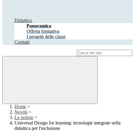
Didattica
Panoramica
Offerta formativa
I progetti delle classi
Contatti
Campo di ricerca per le pagine del sito
Home
>
Novità
>
Le notizie
>
Universal Design for learning: tecnologie integrate nella
didattica per l'inclusione