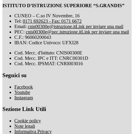
ISTITUTO D’ISTRUZIONE SUPERIORE “S.GRANDIS”
CUNEO – C.so IV Novembre, 16
Tel:
0171 692623 - Fax: 0171 6672
Email:
cnis00300e@istruzione.it
Link per inviare una mail
PEC:
cnis00300e@pec.istruzione.it
Link per inviare una mail
C.F.: 96060200043
IBAN: Codice Univoco: UFXI28
Cod. Mecc. d'Istituto: CNIS00300E
Cod. Mecc. IPC e ITT: CNRC00301D
Cod. Mecc. IPSMAT: CNRI003016
Seguici su
Facebook
Youtube
Instagram
Sezione Link Utili
Cookie policy
Note legali
Informativa Privacy