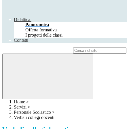
Didattica
Panoramica
Offerta formativa
I progetti delle classi
Contatti
Campo di ricerca per le pagine del sito
Home
>
Servizi
>
Personale Scolastico
>
Verbali collegi docenti