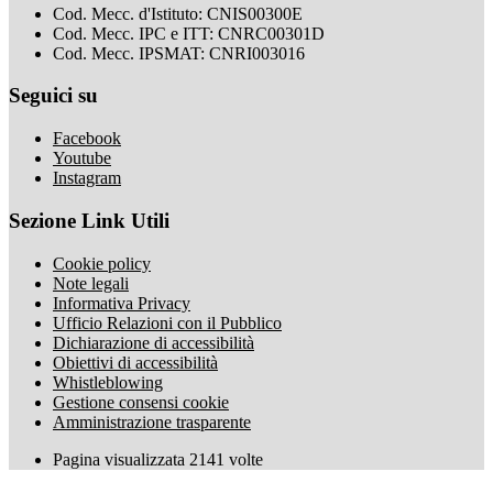
Cod. Mecc. d'Istituto: CNIS00300E
Cod. Mecc. IPC e ITT: CNRC00301D
Cod. Mecc. IPSMAT: CNRI003016
Seguici su
Facebook
Youtube
Instagram
Sezione Link Utili
Cookie policy
Note legali
Informativa Privacy
Ufficio Relazioni con il Pubblico
Dichiarazione di accessibilità
Obiettivi di accessibilità
Whistleblowing
Gestione consensi cookie
Amministrazione trasparente
Pagina visualizzata
2141
volte