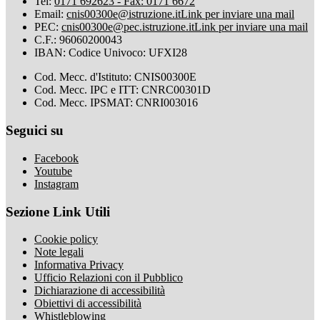
Tel:
0171 692623 - Fax: 0171 6672
Email:
cnis00300e@istruzione.it
Link per inviare una mail
PEC:
cnis00300e@pec.istruzione.it
Link per inviare una mail
C.F.: 96060200043
IBAN: Codice Univoco: UFXI28
Cod. Mecc. d'Istituto: CNIS00300E
Cod. Mecc. IPC e ITT: CNRC00301D
Cod. Mecc. IPSMAT: CNRI003016
Seguici su
Facebook
Youtube
Instagram
Sezione Link Utili
Cookie policy
Note legali
Informativa Privacy
Ufficio Relazioni con il Pubblico
Dichiarazione di accessibilità
Obiettivi di accessibilità
Whistleblowing