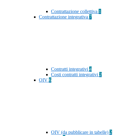
Contrattazione collettiva
1
Contrattazione integrativa
7
Contratti integrativi
4
Costi contratti integrativi
2
OIV
6
OIV (da pubblicare in tabelle)
2