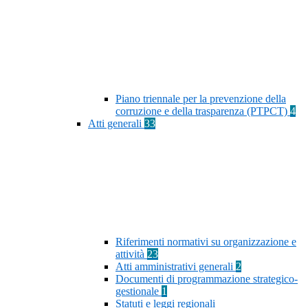
Piano triennale per la prevenzione della
corruzione e della trasparenza (PTPCT)
4
Atti generali
33
Riferimenti normativi su organizzazione e
attività
23
Atti amministrativi generali
2
Documenti di programmazione strategico-
gestionale
1
Statuti e leggi regionali