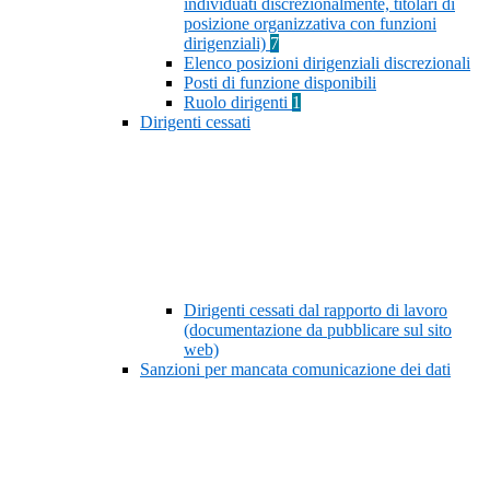
individuati discrezionalmente, titolari di
posizione organizzativa con funzioni
dirigenziali)
7
Elenco posizioni dirigenziali discrezionali
Posti di funzione disponibili
Ruolo dirigenti
1
Dirigenti cessati
Dirigenti cessati dal rapporto di lavoro
(documentazione da pubblicare sul sito
web)
Sanzioni per mancata comunicazione dei dati