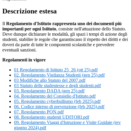
Descrizione estesa
Il
Regolamento d'Istituto rappresenta uno dei documenti più
importanti per ogni Istituto
, consiste nell'attuazione dello Statuto.
Deve dunque dichiarare le modalità, gli spazi i tempi di azione degli
studenti, stabilire le regole che garantiscano il rispetto dei diritti e dei
doveri da parte di tutte le componenti scolastiche e prevedere
eventuali sanzioni.
Regolamenti in vigore
01 Regolamento di Istituto 25_26 (ott 25).pdf
02. Regolamento Vigilanza Studenti (gen 25).pdf
03 Modifiche allo Statuto del 2007.pdf
03 Statuto delle studentesse e degli studenti.pdf
03. Regolamento DADA (gen 25).pdf
04. Regolamento del Consiglio d'Istituto.pdf
05. Regolamento cyberbullismo (feb 2025).pdf
06. Codice interno di prevenzione (feb 2025).pdf
07. Regolamento PON.pdf
08. Regolamento studenti UDITORI.pdf
09. Regolamento Viaggi d'Istruzione e Visite Guidate (rev
giugno 2024).pdf