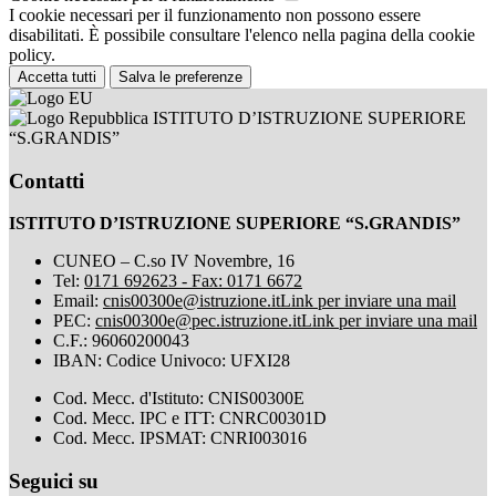
I cookie necessari per il funzionamento non possono essere
disabilitati. È possibile consultare l'elenco nella pagina della cookie
policy.
Accetta tutti
Salva le preferenze
ISTITUTO D’ISTRUZIONE SUPERIORE
“S.GRANDIS”
Contatti
ISTITUTO D’ISTRUZIONE SUPERIORE “S.GRANDIS”
CUNEO – C.so IV Novembre, 16
Tel:
0171 692623 - Fax: 0171 6672
Email:
cnis00300e@istruzione.it
Link per inviare una mail
PEC:
cnis00300e@pec.istruzione.it
Link per inviare una mail
C.F.: 96060200043
IBAN: Codice Univoco: UFXI28
Cod. Mecc. d'Istituto: CNIS00300E
Cod. Mecc. IPC e ITT: CNRC00301D
Cod. Mecc. IPSMAT: CNRI003016
Seguici su