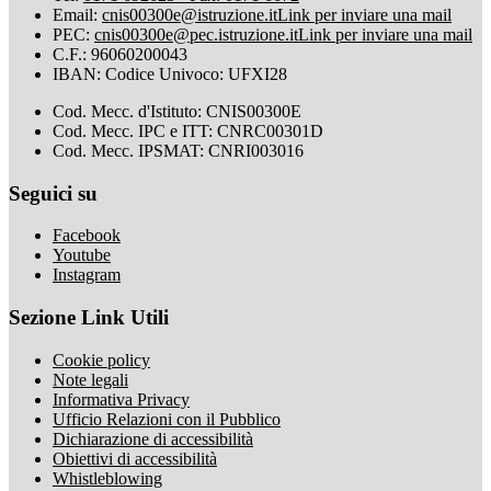
Email:
cnis00300e@istruzione.it
Link per inviare una mail
PEC:
cnis00300e@pec.istruzione.it
Link per inviare una mail
C.F.: 96060200043
IBAN: Codice Univoco: UFXI28
Cod. Mecc. d'Istituto: CNIS00300E
Cod. Mecc. IPC e ITT: CNRC00301D
Cod. Mecc. IPSMAT: CNRI003016
Seguici su
Facebook
Youtube
Instagram
Sezione Link Utili
Cookie policy
Note legali
Informativa Privacy
Ufficio Relazioni con il Pubblico
Dichiarazione di accessibilità
Obiettivi di accessibilità
Whistleblowing