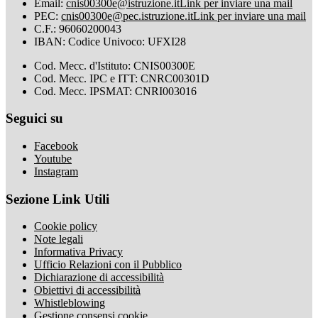
Email:
cnis00300e@istruzione.it
Link per inviare una mail
PEC:
cnis00300e@pec.istruzione.it
Link per inviare una mail
C.F.: 96060200043
IBAN: Codice Univoco: UFXI28
Cod. Mecc. d'Istituto: CNIS00300E
Cod. Mecc. IPC e ITT: CNRC00301D
Cod. Mecc. IPSMAT: CNRI003016
Seguici su
Facebook
Youtube
Instagram
Sezione Link Utili
Cookie policy
Note legali
Informativa Privacy
Ufficio Relazioni con il Pubblico
Dichiarazione di accessibilità
Obiettivi di accessibilità
Whistleblowing
Gestione consensi cookie